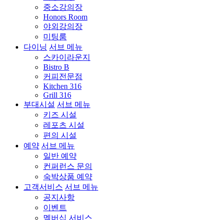
중소강의장
Honors Room
야외강의장
미팅룸
다이닝
서브 메뉴
스카이라운지
Bistro B
커피전문점
Kitchen 316
Grill 316
부대시설
서브 메뉴
키즈 시설
레포츠 시설
편의 시설
예약
서브 메뉴
일반 예약
컨퍼런스 문의
숙박상품 예약
고객서비스
서브 메뉴
공지사항
이벤트
멤버십 서비스