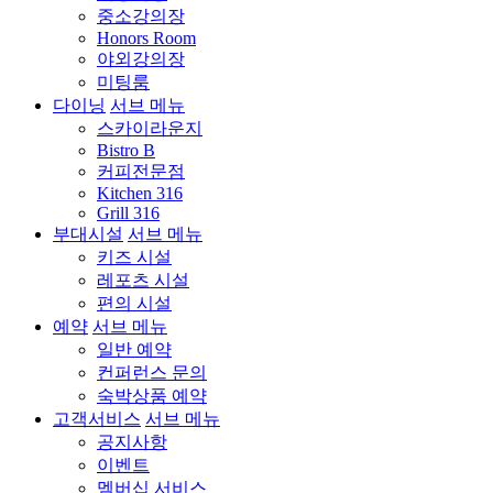
중소강의장
Honors Room
야외강의장
미팅룸
다이닝
서브 메뉴
스카이라운지
Bistro B
커피전문점
Kitchen 316
Grill 316
부대시설
서브 메뉴
키즈 시설
레포츠 시설
편의 시설
예약
서브 메뉴
일반 예약
컨퍼런스 문의
숙박상품 예약
고객서비스
서브 메뉴
공지사항
이벤트
멤버십 서비스