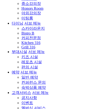
중소강의장
Honors Room
야외강의장
미팅룸
다이닝
서브 메뉴
스카이라운지
Bistro B
커피전문점
Kitchen 316
Grill 316
부대시설
서브 메뉴
키즈 시설
레포츠 시설
편의 시설
예약
서브 메뉴
일반 예약
컨퍼런스 문의
숙박상품 예약
고객서비스
서브 메뉴
공지사항
이벤트
멤버십 서비스