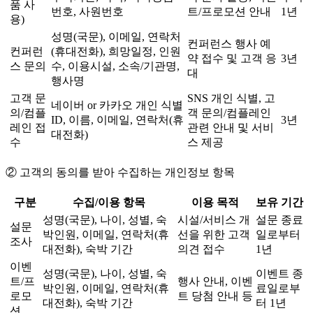
품 사
번호, 사원번호
트/프로모션 안내
1년
용)
성명(국문), 이메일, 연락처
컨퍼런스 행사 예
컨퍼런
(휴대전화), 희망일정, 인원
약 접수 및 고객 응
3년
스 문의
수, 이용시설, 소속/기관명,
대
행사명
고객 문
SNS 개인 식별, 고
네이버 or 카카오 개인 식별
의/컴플
객 문의/컴플레인
ID, 이름, 이메일, 연락처(휴
3년
레인 접
관련 안내 및 서비
대전화)
수
스 제공
② 고객의 동의를 받아 수집하는 개인정보 항목
구분
수집/이용 항목
이용 목적
보유 기간
성명(국문), 나이, 성별, 숙
시설/서비스 개
설문 종료
설문
박인원, 이메일, 연락처(휴
선을 위한 고객
일로부터
조사
대전화), 숙박 기간
의견 접수
1년
이벤
성명(국문), 나이, 성별, 숙
이벤트 종
트/프
행사 안내, 이벤
박인원, 이메일, 연락처(휴
료일로부
로모
트 당첨 안내 등
대전화), 숙박 기간
터 1년
션