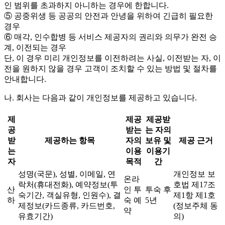
인 범위를 초과하지 아니하는 경우에 한합니다.
⑤ 공중위생 등 공공의 안전과 안녕을 위하여 긴급히 필요한
경우
⑥ 매각, 인수합병 등 서비스 제공자의 권리와 의무가 완전 승
계, 이전되는 경우
단, 이 경우 미리 개인정보를 이전하려는 사실, 이전받는 자, 이
전을 원하지 않을 경우 고객이 조치할 수 있는 방법 및 절차를
안내합니다.
나. 회사는 다음과 같이 개인정보를 제공하고 있습니다.
제
제공
제공받
공
받는
는 자의
받
제공하는 항목
자의
보유 및
제공 근거
는
이용
이용기
자
목적
간
성명(국문), 성별, 이메일, 연
개인정보 보
온라
락처(휴대전화), 예약정보(투
호법 제17조
산
인 투
투숙 후
숙기간, 객실유형, 인원수), 결
제1항 제1호
하
숙 예
5년
제정보(카드종류, 카드번호,
(정보주체 동
약
유효기간)
의)