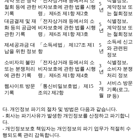
계약 또는 청약
「전자상거래 등에서의 소
식별정보,
5
철회 등에 관한
비자보호에 관한 법률 시행
계약정보 또
년
기록
령」 제6조 제1항 제2호
는 철회정보
대금결제 및 재
「전자상거래 등에서의 소
식별정보,
5
화 등의 공급에
비자보호에 관한 법률 시행
계약정보 또
년
관한 기록
령」 제6조 제1항 제3호
는 철회정보
소득세 신고
제세공과금 대
「소득세법」 제127조 제1
5
와 관련된
년
납을 위한 정보
항
정보
소비자의 불만
「전자상거래 등에서의 소
식별정보,
3
또는 분쟁처리
비자보호에 관한 법률 시행
소비자 분쟁
년
에 관한 기록
령」 제6조 제1항 제4호
처리 정보
3
서비스 방문
웹사이트 방문
「통신비밀보호법」 제15
개
기록(로그,
기록
조의2 제2항
월
IP 등)
다. 개인정보 파기의 절차 및 방법은 다음과 같습니다.
- 회사는 파기사유가 발생한 개인정보를 산정하고 파기합니
다.
- 개인정보보호 책임자는 개인정보의 파기 업무가 적절히 수
행되도록 관리 감독합니다.