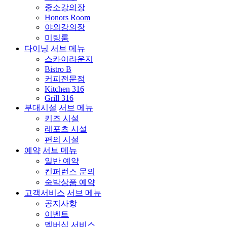
중소강의장
Honors Room
야외강의장
미팅룸
다이닝
서브 메뉴
스카이라운지
Bistro B
커피전문점
Kitchen 316
Grill 316
부대시설
서브 메뉴
키즈 시설
레포츠 시설
편의 시설
예약
서브 메뉴
일반 예약
컨퍼런스 문의
숙박상품 예약
고객서비스
서브 메뉴
공지사항
이벤트
멤버십 서비스