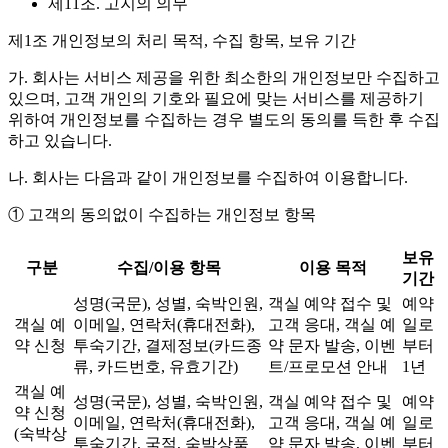
제11조. 고지의 의무
제1조 개인정보의 처리 목적, 수집 항목, 보유 기간
가. 회사는 서비스 제공을 위한 최소한의 개인정보만 수집하고
있으며, 고객 개인의 기호와 필요에 맞는 서비스를 제공하기
위하여 개인정보를 수집하는 경우 별도의 동의를 득한 후 수집
하고 있습니다.
나. 회사는 다음과 같이 개인정보를 수집하여 이용합니다.
① 고객의 동의없이 수집하는 개인정보 항목
보유
구분
수집/이용 항목
이용 목적
기간
성명(국문), 성별, 숙박인원,
객실 예약 접수 및
예약
객실 예
이메일, 연락처(휴대전화),
고객 응대, 객실 예
일로
약 신청
투숙기간, 결제정보(카드종
약 문자 발송, 이벤
부터
류, 카드번호, 유효기간)
트/프로모션 안내
1년
객실 예
성명(국문), 성별, 숙박인원,
객실 예약 접수 및
예약
약 신청
이메일, 연락처(휴대전화),
고객 응대, 객실 예
일로
(숙박상
투숙기간, 국적, 숙박상품
약 문자 발송, 이벤
부터