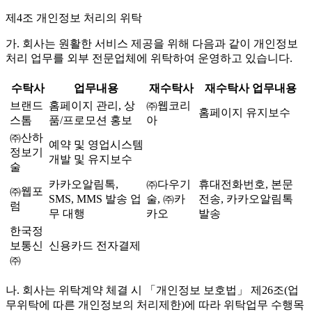
제4조 개인정보 처리의 위탁
가. 회사는 원활한 서비스 제공을 위해 다음과 같이 개인정보
처리 업무를 외부 전문업체에 위탁하여 운영하고 있습니다.
수탁사
업무내용
재수탁사
재수탁사 업무내용
브랜드
홈페이지 관리, 상
㈜웹코리
홈페이지 유지보수
스톰
품/프로모션 홍보
아
㈜산하
예약 및 영업시스템
정보기
개발 및 유지보수
술
카카오알림톡,
㈜다우기
휴대전화번호, 본문
㈜웹포
SMS, MMS 발송 업
술, ㈜카
전송, 카카오알림톡
럼
무 대행
카오
발송
한국정
보통신
신용카드 전자결제
㈜
나. 회사는 위탁계약 체결 시 「개인정보 보호법」 제26조(업
무위탁에 따른 개인정보의 처리제한)에 따라 위탁업무 수행목