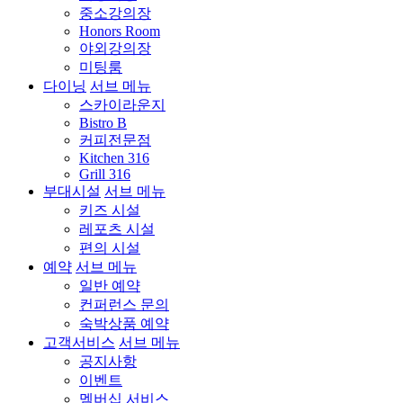
중소강의장
Honors Room
야외강의장
미팅룸
다이닝
서브 메뉴
스카이라운지
Bistro B
커피전문점
Kitchen 316
Grill 316
부대시설
서브 메뉴
키즈 시설
레포츠 시설
편의 시설
예약
서브 메뉴
일반 예약
컨퍼런스 문의
숙박상품 예약
고객서비스
서브 메뉴
공지사항
이벤트
멤버십 서비스