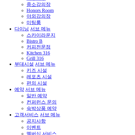
중소강의장
Honors Room
야외강의장
미팅룸
다이닝
서브 메뉴
스카이라운지
Bistro B
커피전문점
Kitchen 316
Grill 316
부대시설
서브 메뉴
키즈 시설
레포츠 시설
편의 시설
예약
서브 메뉴
일반 예약
컨퍼런스 문의
숙박상품 예약
고객서비스
서브 메뉴
공지사항
이벤트
멤버십 서비스