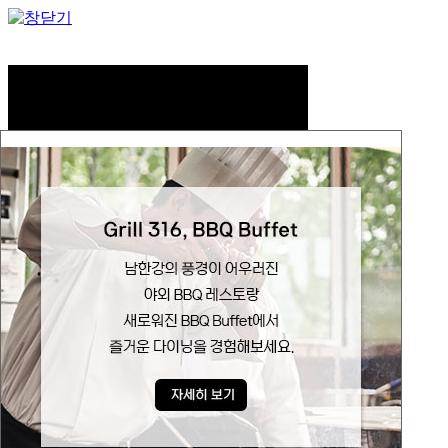
서비스 메뉴
객실
서브 메뉴
스탠다드
디럭스
패밀리