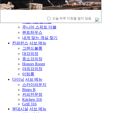
캐릭터룸
코너 더블
그랜드 디럭스 더블
프리미어 더블
오늘 하루 이창을 열지 않음
비즈니스 스위트
주니어 스위트 더블
펜트하우스
내게 맞는 객실 찾기
컨퍼런스
서브 메뉴
그랜드볼룸
대강의장
중소강의장
Honors Room
야외강의장
미팅룸
다이닝
서브 메뉴
스카이라운지
Bistro B
커피전문점
Kitchen 316
Grill 316
부대시설
서브 메뉴