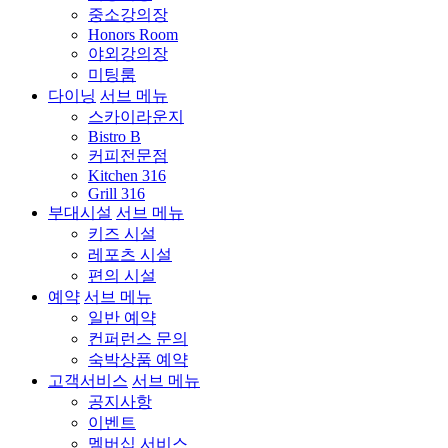
중소강의장
Honors Room
야외강의장
미팅룸
다이닝
서브 메뉴
스카이라운지
Bistro B
커피전문점
Kitchen 316
Grill 316
부대시설
서브 메뉴
키즈 시설
레포츠 시설
편의 시설
예약
서브 메뉴
일반 예약
컨퍼런스 문의
숙박상품 예약
고객서비스
서브 메뉴
공지사항
이벤트
멤버십 서비스